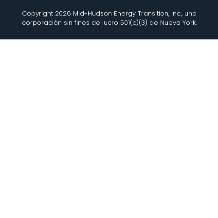
Copyright 2026 Mid-Hudson Energy Transition, Inc., una
corporación sin fines de lucro 501(c)(3) de Nueva York.