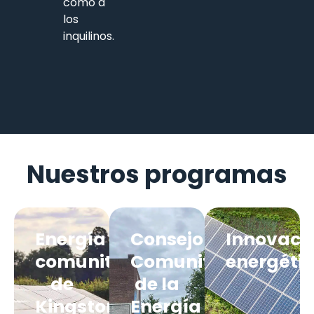
como a
los
inquilinos.
Nuestros programas
Energía
Consejo
Innovaci
comunitaria
Comunitario
energéti
de
de la
Kingston
Energía