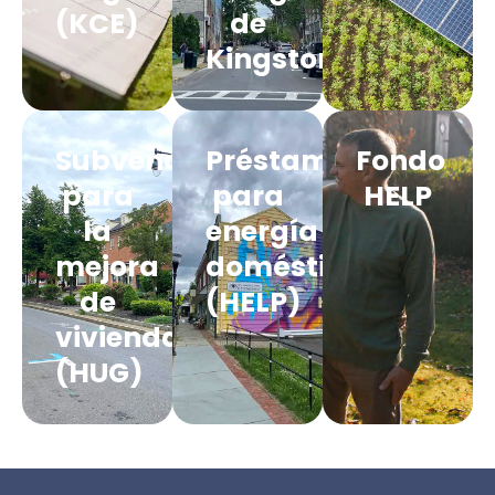
(KCE)
de
Kingston
Subvenciones
Préstamo
Fondo
para
para
HELP
la
energía
mejora
doméstica
de
(HELP)
viviendas
(HUG)